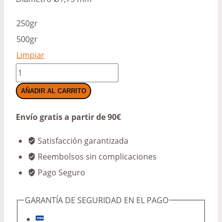
250gr
500gr
Limpiar
TPU
AROMA
AÑADIR AL CARRITO
CANNABIS
Envío gratis a partir de 90€
cantidad
Satisfacción garantizada
Reembolsos sin complicaciones
Pago Seguro
GARANTÍA DE SEGURIDAD EN EL PAGO