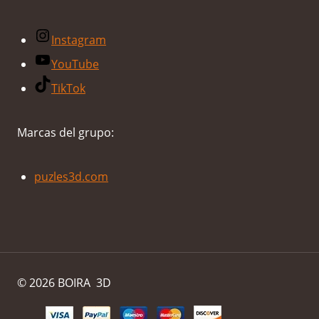
la
Instagram
página
YouTube
de
producto
TikTok
Marcas del grupo:
puzles3d.com
© 2026 BOIRA 3D