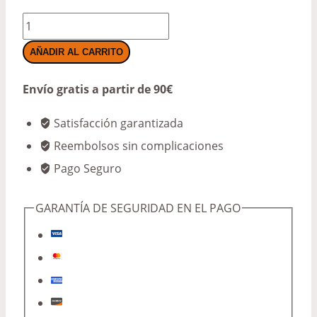
PLA
Metálico
AÑADIR AL CARRITO
violeta
Envío gratis a partir de 90€
cantidad
Satisfacción garantizada
Reembolsos sin complicaciones
Pago Seguro
GARANTÍA DE SEGURIDAD EN EL PAGO