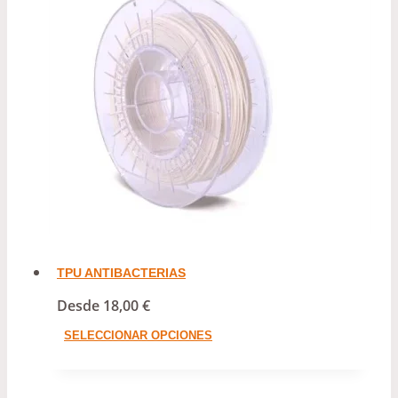
TPU ANTIBACTERIAS
Desde
18,00
€
Este
SELECCIONAR OPCIONES
producto
tiene