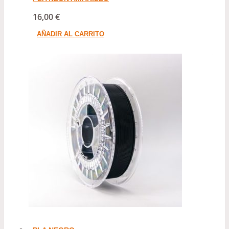
de
16,00
€
producto
AÑADIR AL CARRITO