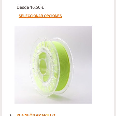
Desde
16,50
€
Este
SELECCIONAR OPCIONES
producto
tiene
múltiples
variantes.
Las
opciones
se
pueden
elegir
en
la
página
PLA NEÓN AMARILLO