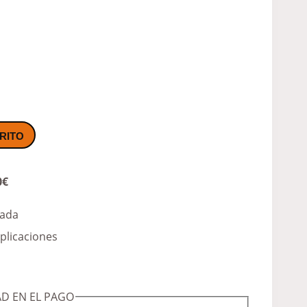
RITO
0€
zada
licaciones
D EN EL PAGO