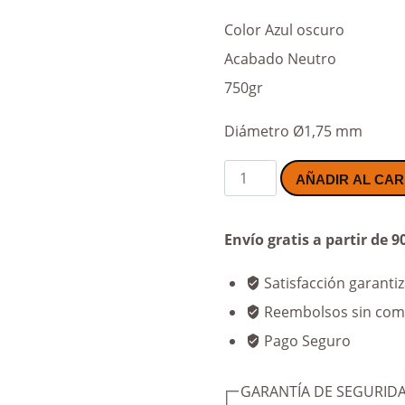
Color Azul oscuro
Acabado Neutro
750gr
Diámetro Ø1,75 mm
PLA
AÑADIR AL CAR
Azul
oscuro
Envío gratis a partir de 9
cantidad
Satisfacción garanti
Reembolsos sin comp
Pago Seguro
GARANTÍA DE SEGURIDA