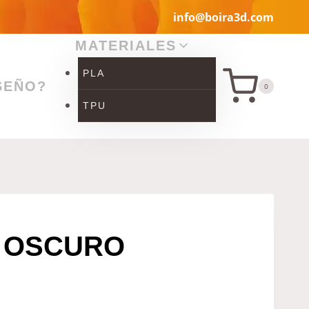
info@boira3d.com
MATERIALES
PLA
SEÑO?
0
TPU
L OSCURO